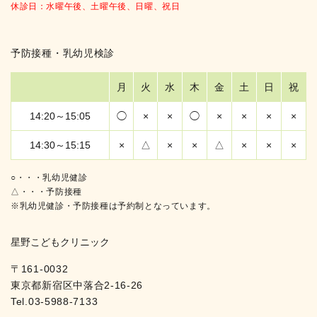
休診日：水曜午後、土曜午後、日曜、祝日
予防接種・乳幼児検診
月
火
水
木
金
土
日
祝
14:20～15:05
◯
×
×
◯
×
×
×
×
14:30～15:15
×
△
×
×
△
×
×
×
○・・・乳幼児健診
△・・・予防接種
※乳幼児健診・予防接種は予約制となっています。
星野こどもクリニック
〒161-0032
東京都新宿区中落合2-16-26
Tel.
03-5988-7133